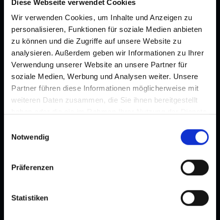
Diese Webseite verwendet Cookies
Wir verwenden Cookies, um Inhalte und Anzeigen zu
personalisieren, Funktionen für soziale Medien anbieten
zu können und die Zugriffe auf unsere Website zu
analysieren. Außerdem geben wir Informationen zu Ihrer
Verwendung unserer Website an unsere Partner für
soziale Medien, Werbung und Analysen weiter. Unsere
Partner führen diese Informationen möglicherweise mit
weiteren Daten zusammen, die Sie ihnen bereitgestellt
haben oder die sie im Rahmen Ihrer Nutzung der Dienste
gesammelt haben.
Einwilligungsauswahl
Notwendig
In this episode, Lena Heining from Interzero and
Präferenzen
Petra Dobrocka from byrd discuss the complexities
and legal requirements around packaging
Statistiken
compliance for e-commerce companies in Europe.
Lena explains the principle of extended producer