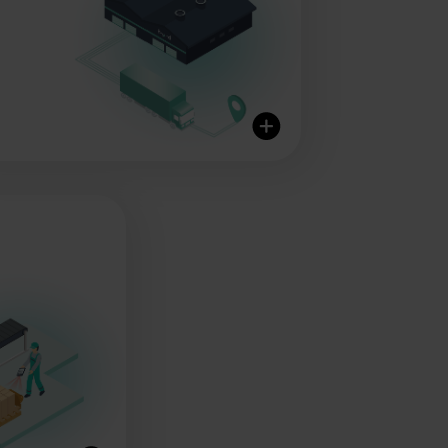
Worldwide Shipping
Flexible Shipping
Options
20+ Delivery
Partners