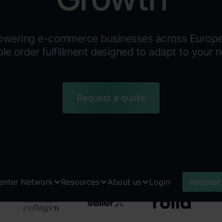
wering e-commerce businesses across Europe
ible order fulfillment designed to adapt to your 
Request a quote
Center Network
Resources
About us
Login
Request