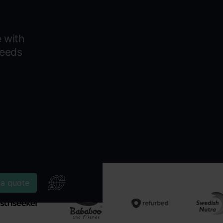
 with
needs
 a quote