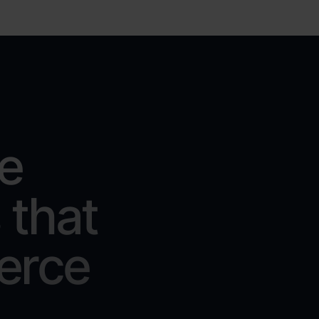
le
 that
erce