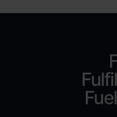
F
Fulf
Fue