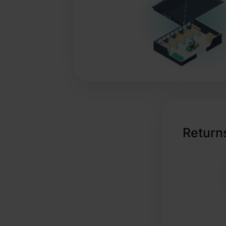
International
Return
Logistics Network
Real-Time
Transparency
Organic Certification