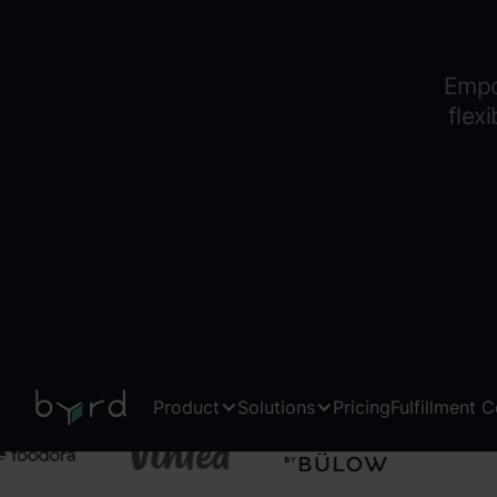
Empo
flex
Product
Solutions
Pricing
Fulfillment 