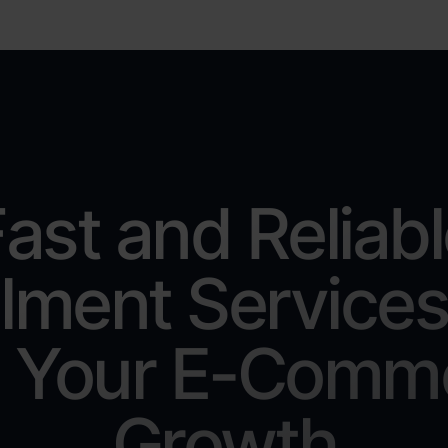
ast and Reliab
illment Services
l Your E-Comm
Growth