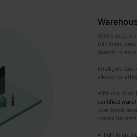
Warehous
byrd's extensi
fulfillment ce
brands to expan
Intelligent and
allows for effic
With real-tim
certified ware
over stock lev
conscious dem
Fulfillment c