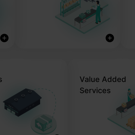
Efficient Pick & Pack
s
Value Added
Sustainable &
Services
Branded Packaging
Solutions
Same-Day
Fulfillment