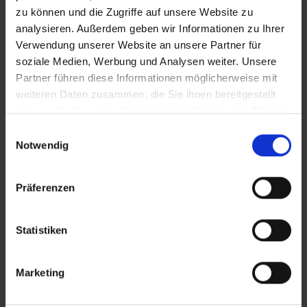
zu können und die Zugriffe auf unsere Website zu
analysieren. Außerdem geben wir Informationen zu Ihrer
Verwendung unserer Website an unsere Partner für
Izba
soziale Medien, Werbung und Analysen weiter. Unsere
Partner führen diese Informationen möglicherweise mit
Optimized supply chains for
weiteren Daten zusammen, die Sie ihnen bereitgestellt
startups
haben oder die sie im Rahmen Ihrer Nutzung der Dienste
gesammelt haben.
Einwilligungsauswahl
Notwendig
Präferenzen
Statistiken
Marketing
Izba is a supply chain consulting, outsourcing and
tech company that specializes in building and