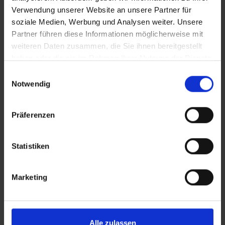
DHL
Verwendung unserer Website an unsere Partner für
soziale Medien, Werbung und Analysen weiter. Unsere
Partner führen diese Informationen möglicherweise mit
weiteren Daten zusammen, die Sie ihnen bereitgestellt
haben oder die sie im Rahmen Ihrer Nutzung der Dienste
gesammelt haben.
Einwilligungsauswahl
Notwendig
Präferenzen
Statistiken
Marketing
DHL ist ein deutscher Kurier-, Paket- und
Expressdienst, der ein Geschäftsbereich des
deutschen Logistikunternehmens Deutsche Post
DHL und weltweit führend ist.
Alle zulassen