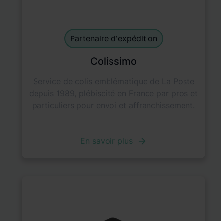
Shipping Partner
default
Partenaire d'expédition
Colissimo
Service de colis emblématique de La Poste
depuis 1989, plébiscité en France par pros et
particuliers pour envoi et affranchissement.
En savoir plus