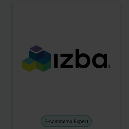
E-commerce Experts
default
E-commerce Expert