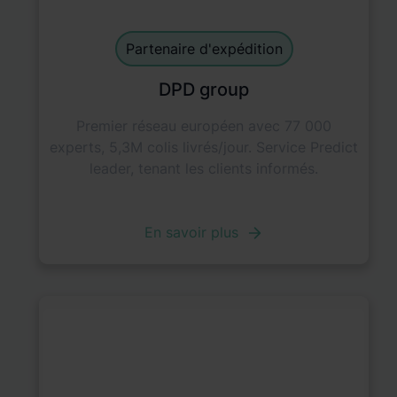
Shipping Partner
default
Partenaire d'expédition
DPD group
Premier réseau européen avec 77 000
experts, 5,3M colis livrés/jour. Service Predict
leader, tenant les clients informés.
En savoir plus