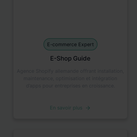
E-commerce Experts
default
E-commerce Expert
E-Shop Guide
Agence Shopify allemande offrant installation,
maintenance, optimisation et intégration
d’apps pour entreprises en croissance.
En savoir plus