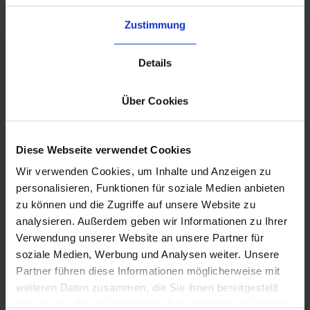
mode express ou économique à
l’international.
Zustimmung
Details
En savoir plus
Über Cookies
Diese Webseite verwendet Cookies
Wir verwenden Cookies, um Inhalte und Anzeigen zu
personalisieren, Funktionen für soziale Medien anbieten
zu können und die Zugriffe auf unsere Website zu
analysieren. Außerdem geben wir Informationen zu Ihrer
Verwendung unserer Website an unsere Partner für
soziale Medien, Werbung und Analysen weiter. Unsere
Partner führen diese Informationen möglicherweise mit
weiteren Daten zusammen, die Sie ihnen bereitgestellt
haben oder die sie im Rahmen Ihrer Nutzung der Dienste