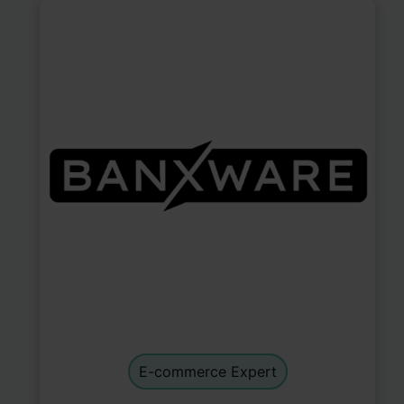
E-commerce Experts
default
E-commerce Expert