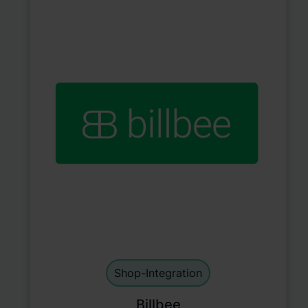
Main Integration
default
Shop-Integration
Billbee