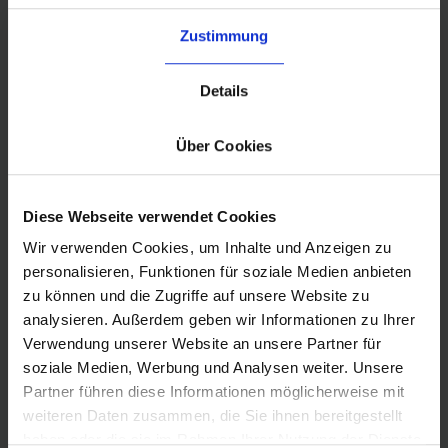
Zustimmung
Shipping Partner
default
Versandpartner
Details
Delivengo
Über Cookies
Delivengo ist eine Lösung der französischen
Post für Händler & D2C-Marken mit über 200
Diese Webseite verwendet Cookies
Sendungen/Monat. Sie ermöglicht weltweiten
Versand von Paketen bis 2 kg innerhalb
Wir verwenden Cookies, um Inhalte und Anzeigen zu
Europas & darüber hinaus.
personalisieren, Funktionen für soziale Medien anbieten
zu können und die Zugriffe auf unsere Website zu
analysieren. Außerdem geben wir Informationen zu Ihrer
Mehr erfahren
Verwendung unserer Website an unsere Partner für
soziale Medien, Werbung und Analysen weiter. Unsere
Partner führen diese Informationen möglicherweise mit
weiteren Daten zusammen, die Sie ihnen bereitgestellt
haben oder die sie im Rahmen Ihrer Nutzung der Dienste