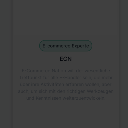
E-commerce Experts
default
E-commerce Experte
ECN
E-Commerce Nation will der wesentliche
Treffpunkt für alle E-Händler sein, die mehr
über ihre Aktivitäten erfahren wollen, aber
auch, um sich mit den richtigen Werkzeugen
und Kenntnissen weiterzuentwickeln.