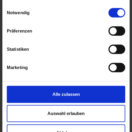
gesammelt haben.
Einwilligungsauswahl
Notwendig
Präferenzen
Statistiken
Marketing
Alle zulassen
Shipping Partner
default
Versandpartner
Auswahl erlauben
Deutsche Post AG