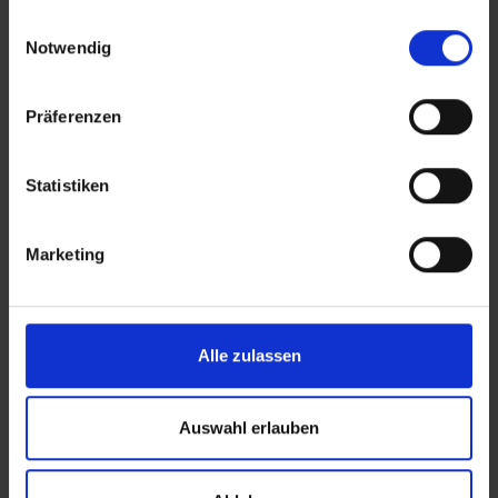
gesammelt haben.
Einwilligungsauswahl
Grâce à l'intégration à votre boutique en ligne en
Notwendig
quelques minutes via les API de Shopify,
WooCommerce et autres, vos commandes sont
transmises et traitées en temps réel. Avec de
Präferenzen
nombreux entrepôts en
Autriche
, en
Allemagne
et
en
Europe
, le traitement des commandes à Vienne
et au-delà n'a jamais été aussi facile. Cela vous
Statistiken
permet de livrer vos clients nationaux et
internationaux de la meilleure façon possible.
Marketing
Alle zulassen
Auswahl erlauben