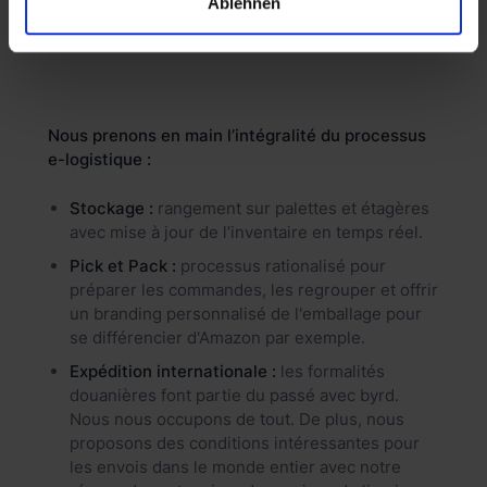
Ablehnen
Nous prenons en main l’intégralité du processus
e-logistique :
Stockage :
rangement sur palettes et étagères
avec mise à jour de l’inventaire en temps réel.
Pick et Pack :
processus rationalisé pour
préparer les commandes, les regrouper et offrir
un branding personnalisé de l'emballage pour
se différencier d'Amazon par exemple.
Expédition internationale :
les formalités
douanières font partie du passé avec byrd.
Nous nous occupons de tout. De plus, nous
proposons des conditions intéressantes pour
les envois dans le monde entier avec notre