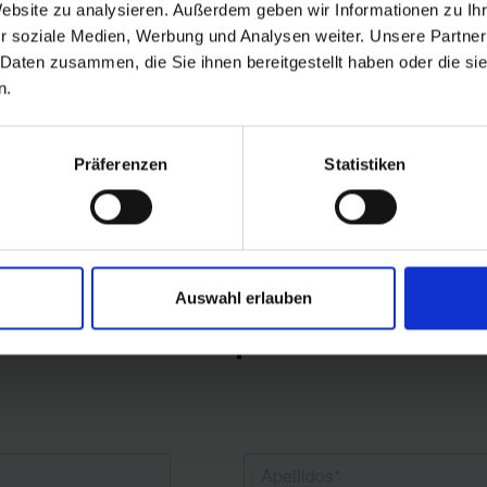
das para triunfar cuando vuelvan
Website zu analysieren. Außerdem geben wir Informationen zu I
e esta guía puede ser de tu
r soziale Medien, Werbung und Analysen weiter. Unsere Partner
 Daten zusammen, die Sie ihnen bereitgestellt haben oder die s
n.
Präferenzen
Statistiken
Auswahl erlauben
tén una copia del e-b