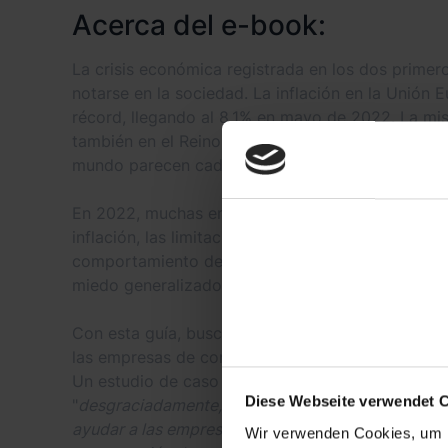
Acerca del e-book:
La crisis económica registrada en los dos prime
notarse en la sociedad. La inflación en la Unión 
récord, llegando al 8,1% en mayo de 2022. La mi
también en el Reino Unido, Estados Unidos y otro
mundo parecen cada vez más preocupadas por el 
En 2022, muchas empresas de tecnología y e-com
inflación, las limitaciones de la cadena de sumini
comportamiento de sus consumidores, la reducció
miedo generalizado al mercado.
Con esta guía, buscamos apoyar a las marcas de 
las empresas de comercio electrónico para que s
Un estudio de caso de la revista de negocios de
Diese Webseite verwendet 
"
desgraciadamente, se ha investigado poco sobre 
ayudar a las empresas a sobrevivir a una recesión,
Wir verwenden Cookies, um I