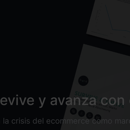
evive y avanza con 
 la crisis del ecommerce como ma