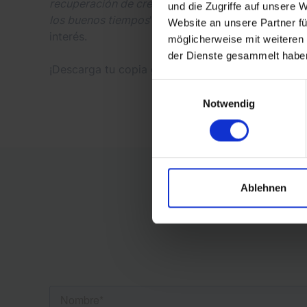
recuperación de crecimiento lento y estar prepara
und die Zugriffe auf unsere 
los buenos tiempos
". Por eso creemos aún más qu
Website an unsere Partner fü
interés.
möglicherweise mit weiteren
der Dienste gesammelt habe
¡Descarga tu copia gratuita hoy mismo!
Einwilligungsauswahl
Notwendig
Ablehnen
Ob