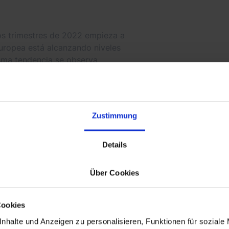
ros trimestres de 2022 empieza a
Europea está alcanzando niveles
sma tendencia se observa
s países, las entidades en todo el
riesgo de recesión.
merce ya han sufrido la
Zustimmung
stro, los cambios en el
n del poder adquisitivo y el
Details
venta directas al consumidor y a
Über Cookies
obrevivan y prosperen con éxito.
 Harvard explica que
Cookies
las estrategias que pueden
 salir adelante durante una
nhalte und Anzeigen zu personalisieren, Funktionen für soziale