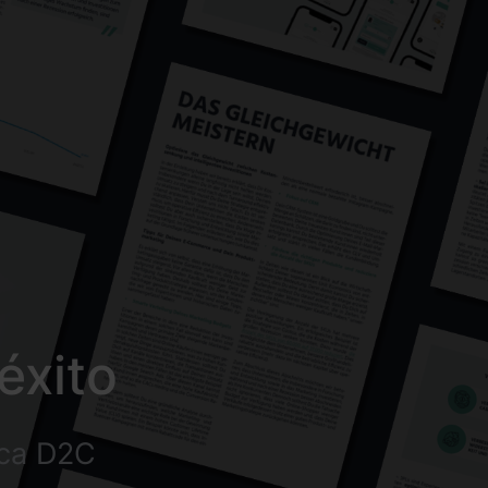
éxito
rca D2C