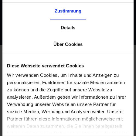
fulfillment e-commerce en Austria
Zustimmung
Solicitar presupuesto
Details
Über Cookies
Diese Webseite verwendet Cookies
Las ventajas de los servicios 3PL
Wir verwenden Cookies, um Inhalte und Anzeigen zu
de byrd
personalisieren, Funktionen für soziale Medien anbieten
zu können und die Zugriffe auf unsere Website zu
analysieren. Außerdem geben wir Informationen zu Ihrer
Verwendung unserer Website an unsere Partner für
soziale Medien, Werbung und Analysen weiter. Unsere
Partner führen diese Informationen möglicherweise mit
weiteren Daten zusammen, die Sie ihnen bereitgestellt
haben oder die sie im Rahmen Ihrer Nutzung der Dienste