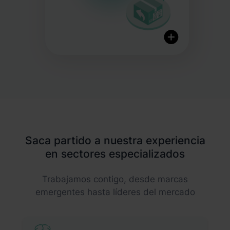
Control de calidad
Portal de devoluciones
flexible
Saca partido a nuestra experiencia
Prevención avanzada de
en sectores especializados
devoluciones
Trabajamos contigo, desde marcas
emergentes hasta líderes del mercado