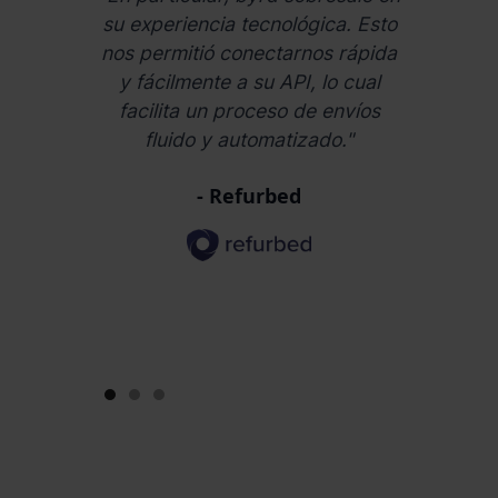
ofrece la
su experiencia tecnológica. Esto
colabor
ceder al
nos permitió conectarnos rápida
hace apr
ara hacer
y fácilmente a su API, lo cual
Su sistem
ocio de
facilita un proceso de envíos
cuenta
te."
fluido y automatizado."
diferente
ayudado
- Refurbed
eficienc
ahorra
Slide 1 of 3.