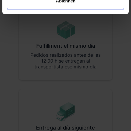
Ablehnen
Fulfillment el mismo día
Pedidos realizados antes de las
12:00 h se entregan al
transportista ese mismo día
Entrega al día siguiente