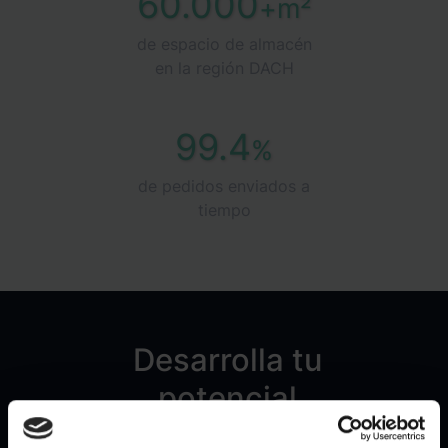
60.000
+m²
de espacio de almacén
en la región DACH
99.4
%
de pedidos enviados a
tiempo
Desarrolla tu
potencial
Recibe un presupuesto a medida para tu