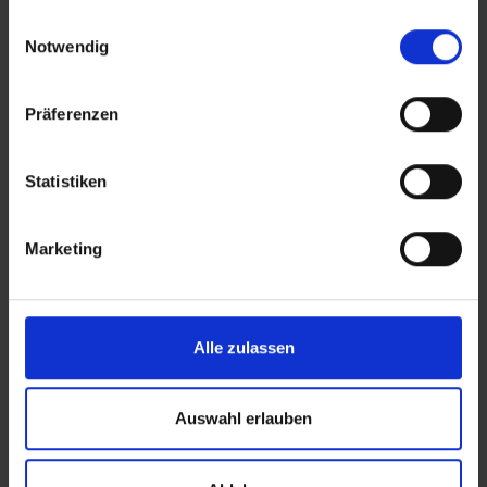
gesammelt haben.
Einwilligungsauswahl
Notwendig
Integración sin
complicaciones
Präferenzen
Conecta tu ERP y sistemas e-
commerce fácilmente con la
API
de byrd
Statistiken
Marketing
Precios justos
Alle zulassen
Condiciones ventajosas y costos
bajos para servicios de alta
calidad
Auswahl erlauben