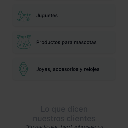
Juguetes
Productos para mascotas
Joyas, accesorios y relojes
cen
Lo que dicen
Lo
entes
nuestros clientes
nues
ica pan-
"En particular, byrd sobresale en
"Nues