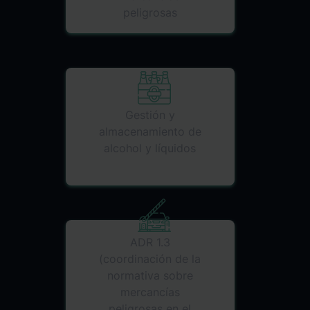
peligrosas
Gestión y
almacenamiento de
alcohol y líquidos
ADR 1.3
(coordinación de la
normativa sobre
mercancías
peligrosas en el