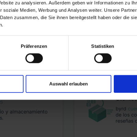
Website zu analysieren. Außerdem geben wir Informationen zu I
r soziale Medien, Werbung und Analysen weiter. Unsere Partner
 Daten zusammen, die Sie ihnen bereitgestellt haben oder die s
n.
víos para Shopify con b
Präferenzen
Statistiken
es en tu mercado principal y escalar in
Auswahl erlauben
Cliente
es
byrd
cue
nvío y almacenamiento
de los c
s.
reseñas 