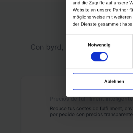
und die Zugriffe auf unsere 
Website an unsere Partner fü
möglicherweise mit weiteren
der Dienste gesammelt habe
En
Einwilligungsauswahl
Notwendig
Con byrd, puedes reducir cost
Ablehnen
Precios de fulfillment inteligent
Reduce tus costes de fulfillment, e
por pedido con precios transparente