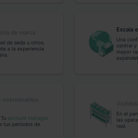
Escala 
ncia de marca
Una conf
pel de seda u otros.
central 
te a la experiencia
mayor rap
era.
expándet
 interminables
Visibili
En el pan
. Tu
account manager
las oper
e tus periodos de
real.