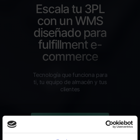
Escala tu 3PL
con un WMS
diseñado para
fulfillment e-
commerce
Tecnología que funciona para
ti, tu equipo de almacén y tus
clientes
Solicita acceso a la
demo del WMS de
byrd