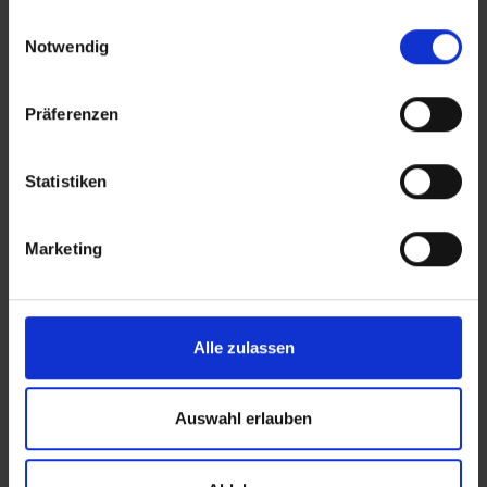
gesammelt haben.
Einwilligungsauswahl
Notwendig
Präferenzen
Statistiken
Marketing
Persönlicher Support statt Standard-
Tickets
Alle zulassen
Ein
fester Ansprechpartner
kennt Dein
PlentyONE-Setup, Deine Peaks und Deine
Auswahl erlauben
operativen Besonderheiten.