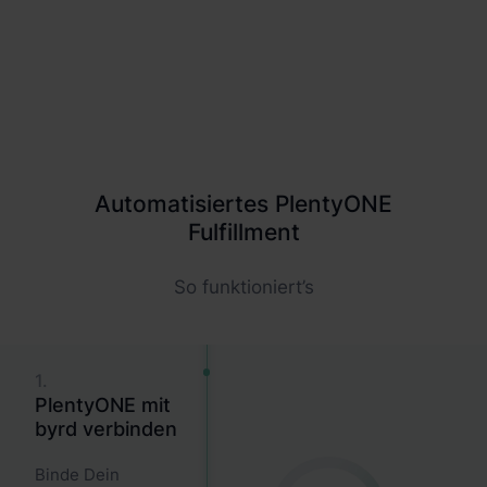
Europa ohne Extra-Aufwand
Wettbewerbsfähige Carrier-Preise und EU-Lager
bekommst Du solo kaum.
Automatisiertes PlentyONE
Fulfillment
So funktioniert’s
1.
PlentyONE mit
byrd verbinden
Binde Dein