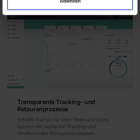
Ablehnen
Transparente Tracking- und
Retourenprozesse
Schaffe Klarheit für Dein Team und Deine
Kunden mit sauberem Tracking und
strukturierten Rückgabeprozessen.