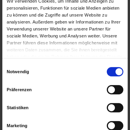
Wir verwenden Cookies, um Inhalte und Anzeigen zu
Fulfillment, das zu Deinem Setup
personalisieren, Funktionen für soziale Medien anbieten
passt
zu können und die Zugriffe auf unsere Website zu
analysieren. Außerdem geben wir Informationen zu Ihrer
PrestaShop gibt Dir Kontrolle über Shop und
Verwendung unserer Website an unsere Partner für
Daten. byrd ergänzt die operative Logistik dazu
soziale Medien, Werbung und Analysen weiter. Unsere
ganz ohne Black-Box-Fulfillment.
Partner führen diese Informationen möglicherweise mit
weiteren Daten zusammen, die Sie ihnen bereitgestellt
haben oder die sie im Rahmen Ihrer Nutzung der Dienste
gesammelt haben.
Einwilligungsauswahl
Notwendig
Präferenzen
Statistiken
Marketing