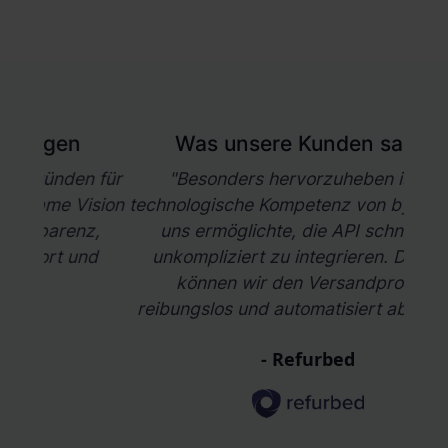
Was unsere Kunden sagen
n für
"Besonders hervorzuheben ist die
"Uns
ision
technologische Kompetenz von byrd, die es
3 Ja
z,
uns ermöglichte, die API schnell und
i
nd
unkompliziert zu integrieren. Dadurch
Lag
können wir den Versandprozess
Da
reibungslos und automatisiert abwickeln."
Eff
- Refurbed