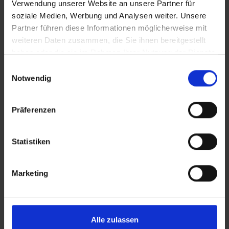
DHL Express
Verwendung unserer Website an unsere Partner für
soziale Medien, Werbung und Analysen weiter. Unsere
Partner führen diese Informationen möglicherweise mit
weiteren Daten zusammen, die Sie ihnen bereitgestellt
haben oder die sie im Rahmen Ihrer Nutzung der Dienste
gesammelt haben.
Einwilligungsauswahl
Notwendig
Präferenzen
Statistiken
DHL Express ist der Spezialist für den
beschleunigten nationalen und internationalen
Versand. Mit dem breiten Angebot an
Marketing
Expresspaket- und Paketdiensten sowie Versand-
und Trackinglösungen, ist DHL Express geeignet
dafür die hohen Anforderungen der Online-
Shopper von heute gerechtzuwerden.
Alle zulassen