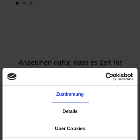
Slide 1 of 3.
Anzeichen dafür, dass es Zeit für
Dich ist, Deine aktuelle Fulfillment-
Lösung zu überdenken
Die Aufgabe Deines Fulfillment-Partners
Zustimmung
ist die reibungslose Abwickllung von
Lagerung und Versand (und allem was
Details
dazugehört). Verzögerungen, versteckte
Gebühren, schlechter Kundenservice und
Über Cookies
mangelnde Skalierbarkeit können