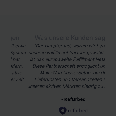
en
Was unsere Kunden sagen
W
 etwa
"Der Hauptgrund, warum wir byrd als
"
ystem
unseren Fulfillment Partner gewählt haben,
at
ist das europaweite Fulfillment Netzwerk.
Ful
ern.
Diese Partnerschaft ermöglicht uns ein
ein
ive
Multi-Warehouse-Setup, um die
Zeit
Lieferkosten und Versandzeiten in all
unseren aktiven Märkten niedrig zu halten."
- Refurbed