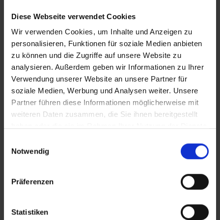
Anzeichen dafür sein, dass es Zeit ist,
eine andere Lösung zu finden. Ob Du
Diese Webseite verwendet Cookies
Versandprobleme hast, Schwierigkeiten
Wir verwenden Cookies, um Inhalte und Anzeigen zu
beim Bestandsmanagement oder Dich
personalisieren, Funktionen für soziale Medien anbieten
mit begrenzten Optionen festgefahren
zu können und die Zugriffe auf unsere Website zu
fühlst, der richtige Fulfillment-Anbieter
analysieren. Außerdem geben wir Informationen zu Ihrer
kann den entscheidenden Unterschied
Verwendung unserer Website an unsere Partner für
machen.
soziale Medien, Werbung und Analysen weiter. Unsere
Hier erfährst Du, wann es Zeit für eine
Partner führen diese Informationen möglicherweise mit
Veränderung ist.
weiteren Daten zusammen, die Sie ihnen bereitgestellt
haben oder die sie im Rahmen Ihrer Nutzung der Dienste
gesammelt haben.
Einwilligungsauswahl
Notwendig
Präferenzen
Häufige Versandverzögerungen
Verspätete Lieferungen können zu negativen
Statistiken
Bewertungen und Umsatzverlusten führen; viele