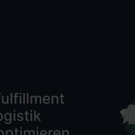
lfillment
gistik
optimieren