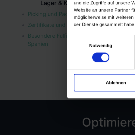
Lager & Kommissionierung
und die Zugriffe auf unsere 
Website an unsere Partner fü
Picking und Packing
möglicherweise mit weiteren
Zertifikate und Zulassungen
der Dienste gesammelt habe
Besondere Fulfillment Services für
Einwilligungsauswahl
Spanien
Notwendig
Ablehnen
Optimiere