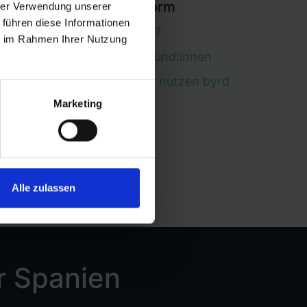
byrd Plattform
hrer Verwendung unserer
 führen diese Informationen
Warum byrd nutzen?
ie im Rahmen Ihrer Nutzung
Das sagen unsere Kund:innen
Diese Unternehmen nutzen byrd
Marketing
Vorteile von byrd
Alle zulassen
ür Spanien