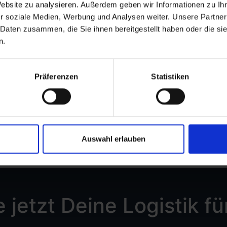
Versand
Website zu analysieren. Außerdem geben wir Informationen zu I
r soziale Medien, Werbung und Analysen weiter. Unsere Partner
Next-Day Versand für Spanien
 Daten zusammen, die Sie ihnen bereitgestellt haben oder die s
Weltweiter Versand
n.
Besonderheiten von spanischen Versand
Services
Präferenzen
Statistiken
Cash-on-Delivery
Auswahl erlauben
 jetzt Deine Logistik f