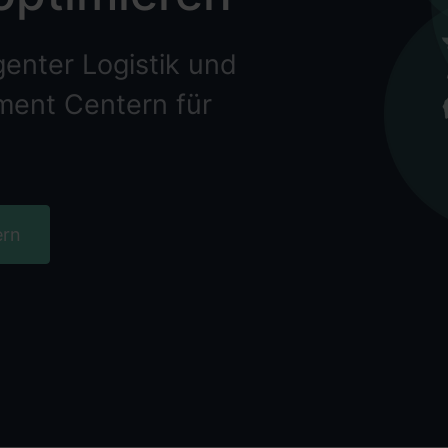
igenter Logistik und
llment Centern für
ern