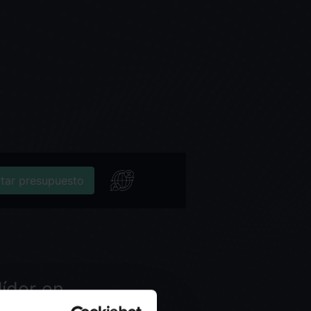
itar presupuesto
íder en