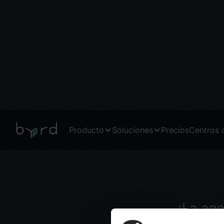
Producto
Soluciones
Precios
Centros d
¡La ag