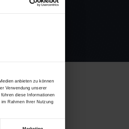
 Medien anbieten zu können
hrer Verwendung unserer
 führen diese Informationen
en Europa!
ie im Rahmen Ihrer Nutzung
Marketing