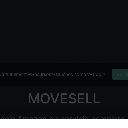
e fulfillment
Recursos
Quiénes somos
Login
Solic
MOVESELL
encia Amazon de servicio completo l