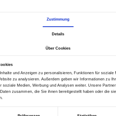
Europa!
Zustimmung
Details
Über Cookies
Cookies
nhalte und Anzeigen zu personalisieren, Funktionen für soziale
MOVESELL
Website zu analysieren. Außerdem geben wir Informationen zu I
r soziale Medien, Werbung und Analysen weiter. Unsere Partner
ia Amazon de servicio completo líder 
 Daten zusammen, die Sie ihnen bereitgestellt haben oder die s
n.
Präferenzen
Statistiken