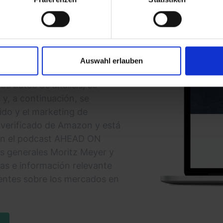
plinas de Amazon y, por lo
 nivel. Marcas internacionales
xperiencia y los conocimientos
e de análisis interno de
 millones de puntos de datos
Auswahl erlauben
alúa objetivamente el status
s datos de análisis, se
 y, a continuación, se
ido y el marketing de
o verificado de Amazon y está
En el podcast AHEAD ON
 generales Moritz Meyer y
as e información relevante
entes sobre los mercados en