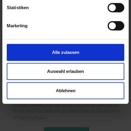
Statistiken
Lizenzero es la tienda online de licencias de
embalaje bajo el reconocido sistema dual
Lizenzero. La empresa permite a los minoristas
Marketing
cumplir sus obligaciones en virtud de la Ley de
Embalaje alemana de forma rápida, fácil y cómoda a
través del sitio web.
Alle zulassen
Úselo para su licencia de embalaje con el código
GETBYRD10
Ahora la exclusiva
10% de descuento*
¡y establézcase legalmente en muy poco tiempo!
Auswahl erlauben
*Canjeable el
www.lizenzero.de
. Válido hasta el
31.12.2025. Descuento sobre el valor neto de los
Ablehnen
bienes. No es posible realizar ningún pago. Se
puede canjear un vale por pedido y cliente. No es
posible combinarlo con otras ofertas de descuento.
No es posible canjearlo posteriormente. Se excluye
el recurso legal.