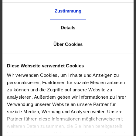
Zustimmung
Details
Über Cookies
Con byrd puoi usufruire di
prezzi per grandi quantità e di
una stretta collaborazione con
Diese Webseite verwendet Cookies
numerose aziende di
Wir verwenden Cookies, um Inhalte und Anzeigen zu
consegna pacchi per i Paesi
personalisieren, Funktionen für soziale Medien anbieten
Bassi e in altri paesi
zu können und die Zugriffe auf unsere Website zu
analysieren. Außerdem geben wir Informationen zu Ihrer
Verwendung unserer Website an unsere Partner für
soziale Medien, Werbung und Analysen weiter. Unsere
Partner führen diese Informationen möglicherweise mit
weiteren Daten zusammen, die Sie ihnen bereitgestellt
haben oder die sie im Rahmen Ihrer Nutzung der Dienste