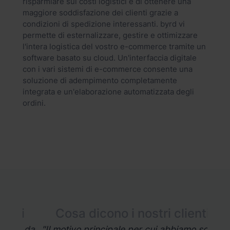
risparmiare sui costi logistici e di ottenere una
maggiore soddisfazione dei clienti grazie a
condizioni di spedizione interessanti. byrd vi
permette di esternalizzare, gestire e ottimizzare
l'intera logistica del vostro e-commerce tramite un
software basato su cloud. Un'interfaccia digitale
con i vari sistemi di e-commerce consente una
soluzione di adempimento completamente
integrata e un'elaborazione automatizzata degli
ordini.
ti
Cosa dicono i nostri clienti
C
d da
"Il motivo principale per cui abbiamo scelto
"