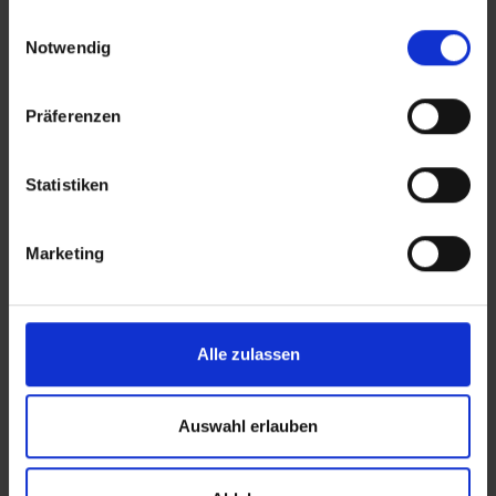
gesammelt haben.
Einwilligungsauswahl
Notwendig
Präferenzen
Statistiken
Marketing
Che cosa è importante per voi e per i vostri
clienti quando si tratta di spedizioni?
Alle zulassen
Partiamo dal presupposto che affidabilità,
velocità e prezzi equi sono tra le vostre
Auswahl erlauben
priorità. Se è così, siete nel posto giusto.
Naturalmente, sarebbe ideale se questi