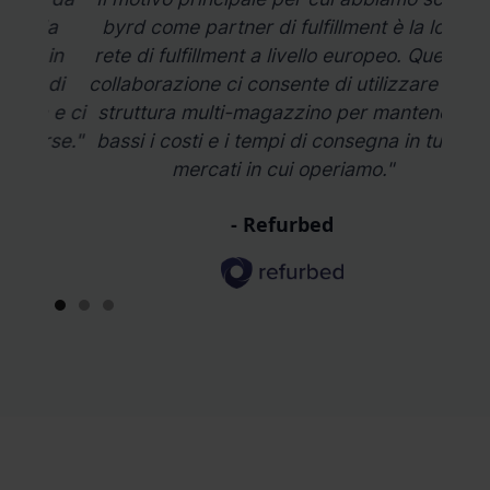
 da
byrd come partner di fulfillment è la loro
ef
 in
rete di fulfillment a livello europeo. Questa
ful
o di
collaborazione ci consente di utilizzare una
come
a e ci
struttura multi-magazzino per mantenere
orse."
bassi i costi e i tempi di consegna in tutti i
mercati in cui operiamo."
- Refurbed
Slide 1 of 3.