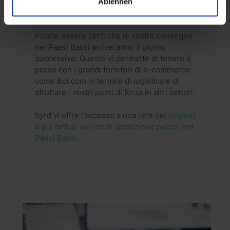
Ablehnen
processi fossero anche il più possibile
rispettosi dell'ambiente. È così? Fantastico!
Potete essere certi che le vostre consegne
nei Paesi Bassi arriveranno il giorno
successivo. Questo vi permette di tenere il
passo con i grandi fornitori di e-commerce
come Bol.com in termini di logistica e di
sfruttare i vostri punti di forza in altri settori.
byrd vi offre l'accesso a una rete dei
migliori
e più diffusi servizi di spedizione pacchi nei
Paesi Bassi
.