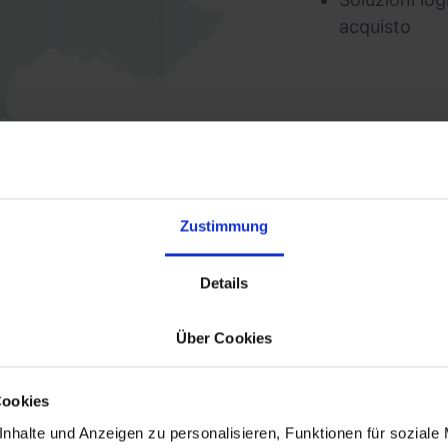
acquisto
Zustimmung
Details
à con un partner 3PL af
Über Cookies
fulfillment rapidi ed efficienti a tariffe
Cookies
nhalte und Anzeigen zu personalisieren, Funktionen für soziale