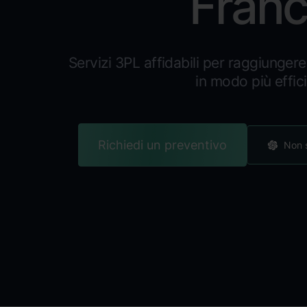
Franc
Servizi 3PL affidabili per raggiungere 
in modo più effic
Richiedi un preventivo
Non s