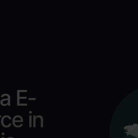
a E-
e in