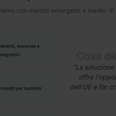
oltre 20 partner di
per la prev
riamo con marchi emergenti e leader di
spedizione
limenti, bevande e
Cosa dic
ntegratori
"La soluzione 
offre l'oppo
dell'UE e far c
rodotti per bambini