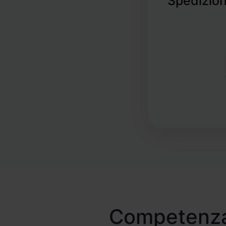
Spedizio
dell
Sto
pe
Op
Competenza 