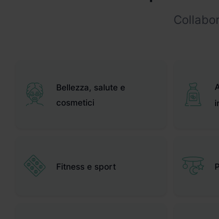
Collabo
A
Bellezza, salute e
cosmetici
i
Fitness e sport
P