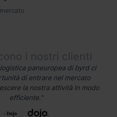
enzione dei
 mercato
resi
ono i nostri clienti
logistica paneuropea di byrd ci
rtunità di entrare nel mercato
rescere la nostra attività in modo
efficiente."
- Dojo