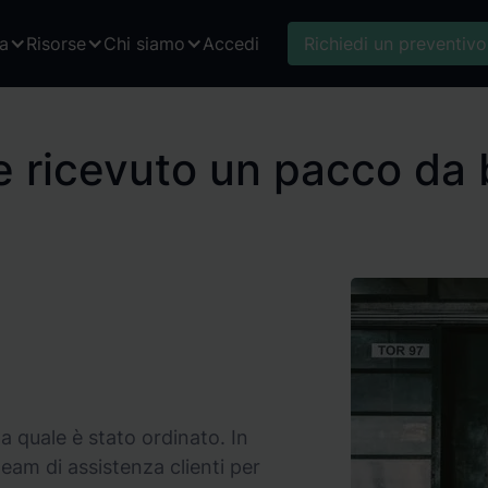
ca
Risorse
Chi siamo
Accedi
Richiedi un preventivo
e ricevuto un pacco da 
a quale è stato ordinato. In
am di assistenza clienti per