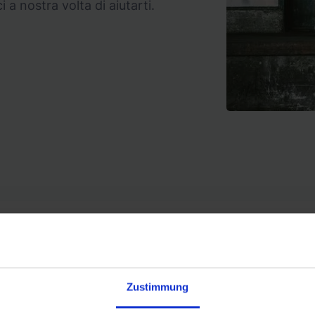
 a nostra volta di aiutarti.
Zustimmung
Conosciuto da