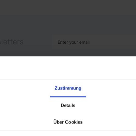
letters
r Example
Pricing
Resources
Zustimmung
Details
ts reserved
Über Cookies